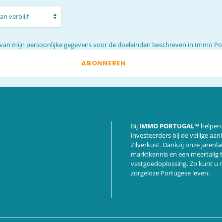
 van mijn persoonlijke gegevens voor de doeleinden beschreven in
Immo Port
ABONNEREN
Bij
IMMO PORTUGAL™
helpen 
investeerders bij de veilige a
Zilverkust. Dankzij onze jarenl
marktkennis en een meertalig
vastgoedoplossing
.
Zo kunt u m
zorgeloze Portugese leven.