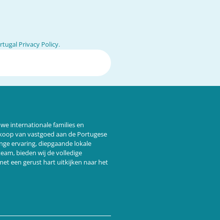
ugal Privacy Policy.
we internationale families en
ankoop van vastgoed aan de Portugese
ange ervaring, diepgaande lokale
 team,
bieden wij de volledige
et een gerust hart uitkijken naar het