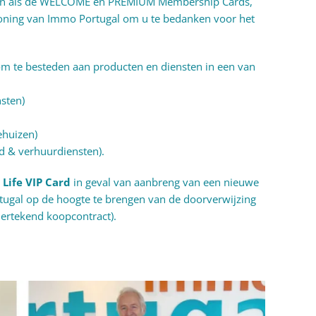
len als de WELCOME en PREMIUM Membership Cards,
oning van Immo Portugal om u te bedanken voor het
m te besteden aan producten en diensten in een van
nsten)
ehuizen)
 & verhuurdiensten).
Life VIP Card
in geval van aanbreng van een nieuwe
tugal op de hoogte te brengen van de doorverwijzing
rtekend koopcontract).