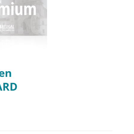
len
ARD