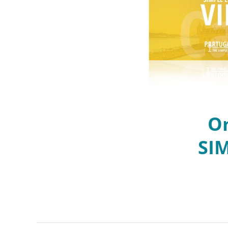
On
SI