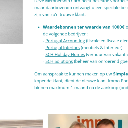
Deze Membership Card heeft dezelfde voorde
maar daarbovenop ontvangt u een speciale bel
zijn van zo'n trouwe klant:
Waardebonnen ter waarde van 1000€
o
de volgende bedrijven:
-
Portugal Accounting
(fiscale en fiscale die
-
Portugal Interiors
(meubels & interieur)
-
SCH Holiday Homes
(verhuur van vakanti
-
SCH Solutions
(beheer van onroerend goed
Om aanspraak te kunnen maken op uw
Simple 
kopende klant, dient de nieuwe klant Immo Por
binnen maximum 1 maand na de aankoop (onde