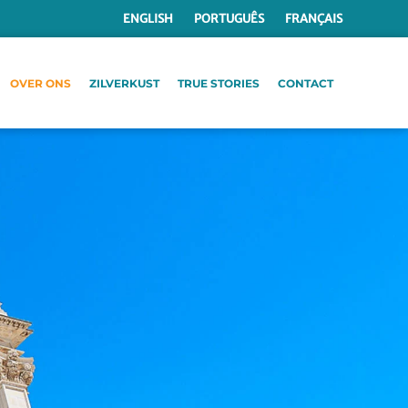
ENGLISH
PORTUGUÊS
FRANÇAIS
OVER ONS
ZILVERKUST
TRUE STORIES
CONTACT