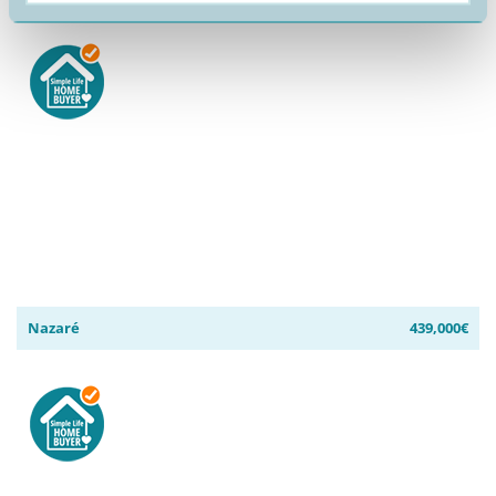
Nazaré
439,000€