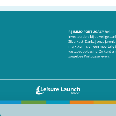
Bij
IMMO PORTUGAL™
helpen 
investeerders bij de veilige a
Zilverkust. Dankzij onze jarenl
marktkennis en een meertalig
vastgoedoplossing
.
Zo kunt u m
zorgeloze Portugese leven.
s