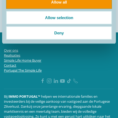
Allow all
Ik heb het gebruik van mijn persoonlijke gegevens voor de
doeleinden beschreven in
Immo Portugal Privacy Policy.
Allow selection
ABONNEREN
Deny
Over ons
Realisaties
Simple Life Home Buyer
Contact
Portugal The Simple Life
Bij
IMMO PORTUGAL™
helpen we internationale families en
investeerders bij de veilige aankoop van vastgoed aan de Portugese
Zilverkust. Dankzij onze jarenlange ervaring, diepgaande lokale
marktkennis en een meertalig team,
bieden wij de volledige
vastgoedoplossing
.
Zo kunt u met een gerust hart uitkijken naar het