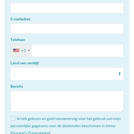
E-mailadres
Telefoon
+1
Land van verblijf
Bericht
Ik heb gelezen en geef toestemming voor het gebruik van mijn
persoonlijke gegevens voor de doeleinden beschreven in Immo
Portugal's
Privacybeleid
.