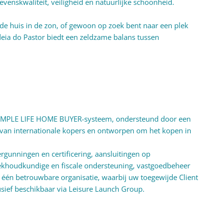
enskwaliteit, veiligheid en natuurlijke schoonheid.
ede huis in de zon, of gewoon op zoek bent naar een plek
deia do Pastor biedt een zeldzame balans tussen
 SIMPLE LIFE HOME BUYER-systeem, ondersteund door een
 van internationale kopers en ontworpen om het kopen in
rgunningen en certificering, aansluitingen op
oekhoudkundige en fiscale ondersteuning, vastgoedbeheer
 één betrouwbare organisatie, waarbij uw toegewijde Client
usief beschikbaar via Leisure Launch Group.