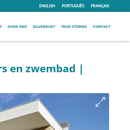
ENGLISH
PORTUGUÊS
FRANÇAIS
R
OVER ONS
ZILVERKUST
TRUE STORIES
CONTACT
ers en zwembad |