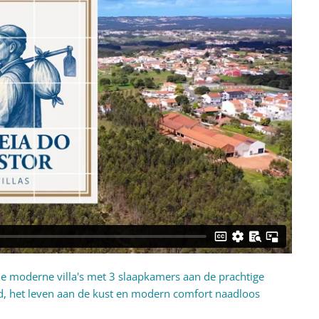
e moderne villa's met 3 slaapkamers aan de prachtige
and, het leven aan de kust en modern comfort naadloos