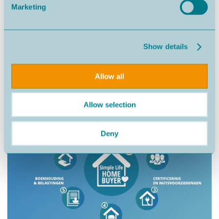
Marketing
Neem contact met ons op voor meer informatie of om uw
Live 360º Virtuele Tour te plannen.
Show details
Allow all
Allow selection
Deny