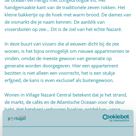
de oceaan vermengd met zongedroogde vis. Het
handgemaakte kant van de traditionele zeven rokken. Het
kleine bakkertje op de hoek met warm brood. De dames van
de vismarkt die je naam kennen. De aanblik van
vissersboten op zee... Dit is de ziel van het echte Nazaré.
In deze buurt van vissers die al eeuwen dicht bij de zee
wonen, is het bijna onmogelijk om nieuwe appartmenten te
vinden, omdat de meeste gewoon van generatie op
generatie worden doorgegeven. Hier een appartement
bezitten is niet alleen een voorrecht, het is een stukje
erfgoed, de kans is even exclusief als buitengewoon.
Wonen in Village Nazaré Central betekent dat je het strand,
de markt, de cafés en de Atlantische Oceaan voor de deur
hebt. Het betekent verborgen hoekjes ontdekken, verse
zeevruchten proeven en je echt thuis voelen. Je hoeft geen
route uit te stippelen of je te haasten om alles te ervaren. Dit
is geen vakantie. Het is je dagelijks leven en het is vol