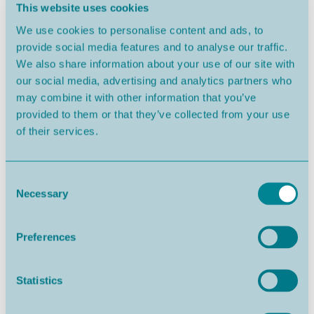
betekenis.
This website uses cookies
We use cookies to personalise content and ads, to
Hier bent u in het hart van wat er echt toe doet: een
provide social media features and to analyse our traffic.
authentieke gemeenschap, de natuurlijke schoonheid van
We also share information about your use of our site with
het beroemdste strand van Portugal en een langzamer, rijker
our social media, advertising and analytics partners who
levenstempo.
may combine it with other information that you’ve
provided to them or that they’ve collected from your use
Een SIMPLELIFEHOMEBUYER woning - exclusief aangeboden
of their services.
door LeisureLaunchGroup, deze woning omvat toegang tot
de SIMPLELIFEHOMEBUYER service ontworpen om
helderheid en rust te brengen in uw koopproces. Met meer
Consent
dan 20jaar ervaring hebben wij internationale kopers in elke
Necessary
Selection
stap begeleid, van een eenvoudig droom naar een prachtig
huis in Portugal. Alles wat u nodig heeft om veilig uw huis in
Preferences
Portugal te kopen, geregeld van begin tot eind door één
vertrouwde organisatie. En omdat elke reis naar huis een
vaste gids verdient, loopt uw'ClientNavigator' aan uw zijde.
Statistics
Eén team. Eén standaard. Eén eenvoudige oplossing.
Uw 'Simple Life'!