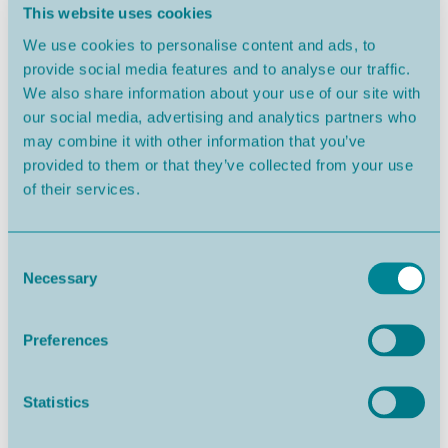
This website uses cookies
De appartementen van VALE FURADO II profiteren van ons
We use cookies to personalise content and ads, to
SIMPLE LIFE HOME BUYER-systeem, ondersteund door een
provide social media features and to analyse our traffic.
team met meer dan 30 jaar ervaring in het begeleiden van
We also share information about your use of our site with
internationale kopers en ontworpen om het kopen in
our social media, advertising and analytics partners who
Portugal Eenvoudig, Veilig en Stressvrij te maken.
may combine it with other information that you’ve
Van het vinden van uw droomhuis of investering tot
provided to them or that they’ve collected from your use
vergunningen en certificering, aansluitingen op
of their services.
nutsvoorzieningen, interieurontwerp en meubilair,
boekhoudkundige en fiscale ondersteuning, vastgoedbeheer
en vakantieverhuurdiensten alles wordt verzorgd door één
Consent
betrouwbare organisatie, waarbij uw toegewijde Client
Necessary
Selection
Navigator u gedurende het hele proces begeleidt. Exclusief
beschikbaar via Leisure Launch Group.
Preferences
-----------
Statistics
Maak vandaag nog een afspraak voor een gratis
vastgoedadviesgesprek en ontdek deze woning vanaf elke