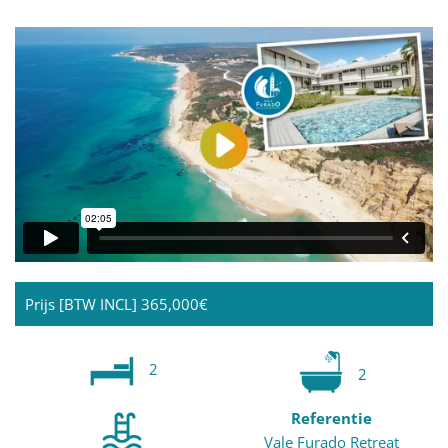
Prijs [BTW INCL]
365,000€
2
2
Referentie
Vale Furado Retreat