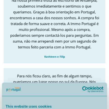
Na nossa primeira visita ao escritório de Antuérpia,
soubemos imediatamente e sentimos o que
queríamos. Graças à boa orientação em Portugal,
encontramos a casa dos nossos sonhos. A compra foi
tratada de forma suave e correta. A Immo Portugal é
muito profissional. Mesmo após a compra,
poderíamos sempre contactá-los para perguntas. Em
suma, não me arrependi nem por um segundo de
termos feito parceria com a Immo Portugal.
Kathleen e Filip
Para nós ficou claro, ao fim de algum tempo,
queríamos um lugar nosso no sul da Europa. Nós
procuramos durante anos. Um dia lemos no jornal
que havia uma Exposição de imobiliárias para
aquisição de 2 moradia, em Bruxelas no próximo fim
de semana e por coincidência também trouxemos um
This website uses cookies