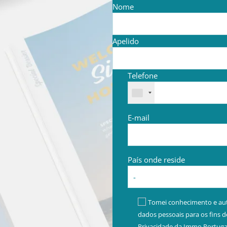
Nome
Apelido
Telefone
E-mail
País onde reside
Tomei conhecimento e aut
dados pessoais para os fins d
Privacidade da Immo Portuga