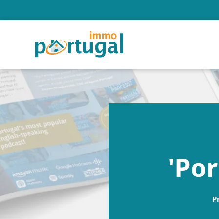
'Por
P