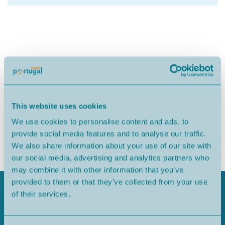
This website uses cookies
We use cookies to personalise content and ads, to
provide social media features and to analyse our traffic.
We also share information about your use of our site with
São Martinho do Porto
350.000€
our social media, advertising and analytics partners who
may combine it with other information that you’ve
provided to them or that they’ve collected from your use
of their services.
RÉSERVEZ VOTRE