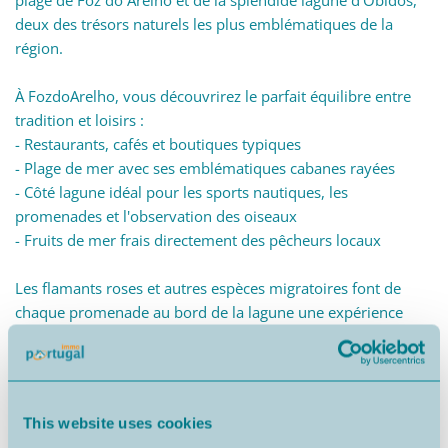
plage de Foz do Arelho et de la splendide lagune d'Óbidos,
deux des trésors naturels les plus emblématiques de la
région.
À FozdoArelho, vous découvrirez le parfait équilibre entre
tradition et loisirs :
- Restaurants, cafés et boutiques typiques
- Plage de mer avec ses emblématiques cabanes rayées
- Côté lagune idéal pour les sports nautiques, les
promenades et l'observation des oiseaux
- Fruits de mer frais directement des pêcheurs locaux
Les flamants roses et autres espèces migratoires font de
chaque promenade au bord de la lagune une expérience
unique de communion avec la nature.
À quelques minutes également se trouve Caldas da Rainha,
une ville dynamique et authentique, offrant tout ce dont
This website uses cookies
vous avez besoin au quotidien :