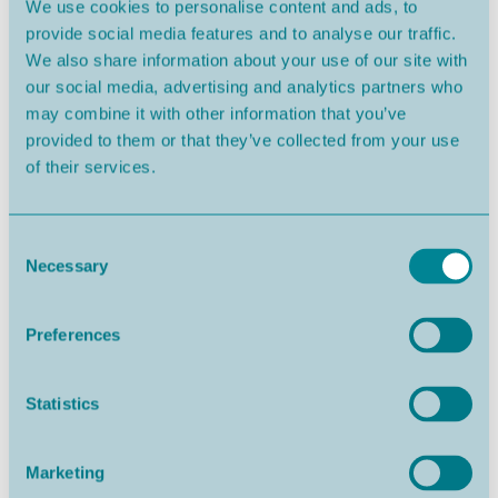
We use cookies to personalise content and ads, to
- Centres commerciaux
provide social media features and to analyse our traffic.
- Cafés et restaurants
We also share information about your use of our site with
- Activités culturelles et événements tout au long de l'année
our social media, advertising and analytics partners who
- L'un des marchés en plein air les plus célèbres du Portugal
may combine it with other information that you’ve
provided to them or that they’ve collected from your use
Une maison idéale comme seconde résidence, habitation
of their services.
permanente ou investissement avec un excellent potentiel
de location de vacances.
Consent
Un bien SIMPLELIFEHOMEBUYER - Disponible exclusivement
Necessary
Selection
via le groupe LeisureLaunch, cette villa bénéficie du service
complet SimpleLifeHomeBuyer, fort de plus de 20 ans
d'expérience à accompagner des acheteurs internationaux
Preferences
pour faire de leurs rêves une réalité. De la première visite à
la remise des clés - et audelà - vous bénéficierez de
Statistics
l'accompagnement dédié de votre «Client Navigator»,
garantissant un achat sécurisé, clair et sans tracas.
Une équipe. Un standard. Une solution simple.
Marketing
Votre vie plus simple commence ici.