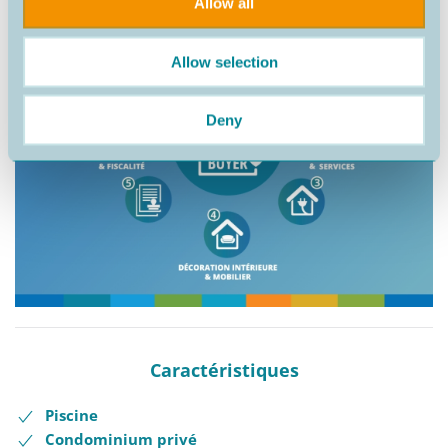
Allow all
Allow selection
Deny
Caractéristiques
Piscine
Condominium privé